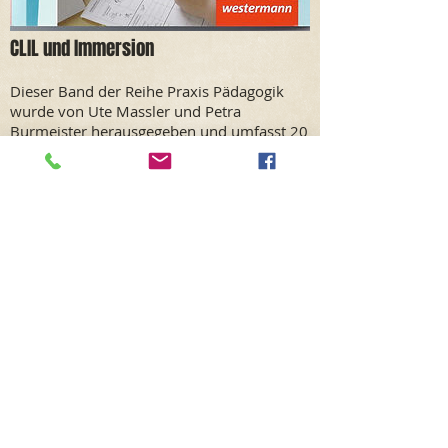
CLIL und Immersion
Dieser Band der Reihe Praxis Pädagogik
wurde von Ute Massler und Petra
Burmeister herausgegeben und umfasst 20
Beiträge zum Thema "Fremdsprachlicher
Sachfachunterricht in der Grundschule".
Nachgegangen wird den folgenden Fragen:
Wie lassen sich CLIL und
Immersionsprogramme erfolgreich
durchführen?
Wie profitieren Kinder von CLIL und
Immersion?
Mit welchen Methoden gelingt
Sachfachunterricht in der
Fremdsprache?
Darüber hinaus bietet der Band 9
praxiserprobte Unterrichtseinheiten mit
Kopiervorlagen.