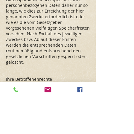
personenbezogenen Daten daher nur so
lange, wie dies zur Erreichung der hier
genannten Zwecke erforderlich ist oder
wie es die vom Gesetzgeber
vorgesehenen vielfältigen Speicherfristen
vorsehen. Nach Fortfall des jeweiligen
Zweckes bzw. Ablauf dieser Fristen
werden die entsprechenden Daten
routinemäßig und entsprechend den
gesetzlichen Vorschriften gesperrt oder
gelöscht.
Ihre Betroffenenrechte
Unter den angegebenen Kontaktdaten im
Impressum
können Sie jederzeit folgende
Rechte ausüben:
Auskunft über Ihre bei uns
gespeicherten Daten und deren
Verarbeitung,
Berichtigung unrichtiger
personenbezogener Daten,
Löschung Ihrer bei uns gespeicherten