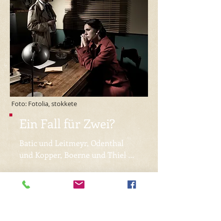
Foto: Fotolia, stokkete
Ein Fall
für
Zwei?
Batic und Leitmeyr, Odenthal
und Kopper, Boerne und Thiel ...
Natürlich stehen wir Ihnen auch
im Redaktions-Team zur
Verfügung!